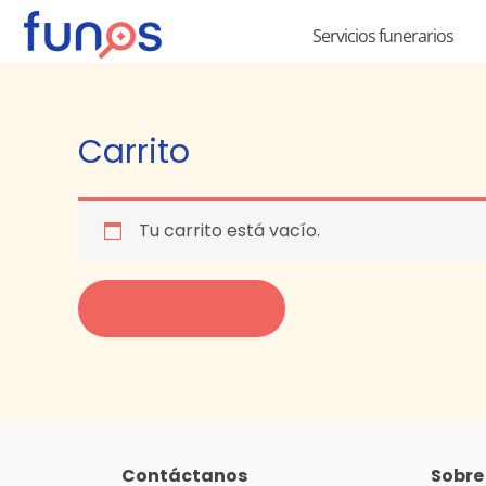
Ir
Servicios funerarios
al
contenido
Carrito
Tu carrito está vacío.
Volver a la tienda
Contáctanos
Sobre