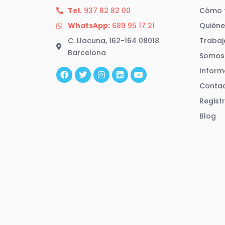
Tel.
937 82 82 00
Cómo 
WhatsApp:
689 95 17 21
Quién
C. Llacuna, 162-164 08018
Trabaj
Barcelona
Somos 
F
T
I
L
Y
a
w
n
i
o
Inform
c
i
s
n
u
e
t
t
k
t
Conta
b
t
a
e
u
Regist
o
e
g
d
b
o
r
r
i
e
Blog
k
a
n
m