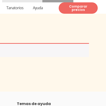
Te llamamos gratis
937 82 82 00
Comparar
Tanatorios
Ayuda
precios
Temas de ayuda