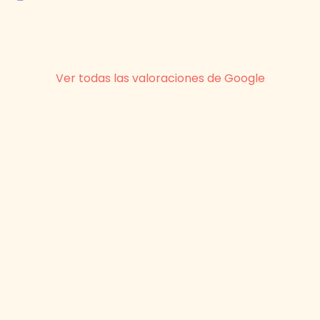
Ver todas las valoraciones de Google
Valóranos en Google
Preguntas frecuentes
¿Se pueden tirar cenizas en el mar?
¿Dónde es legal esparcir cenizas?
¿Cuánto es la multa por tirar cenizas en
el mar?