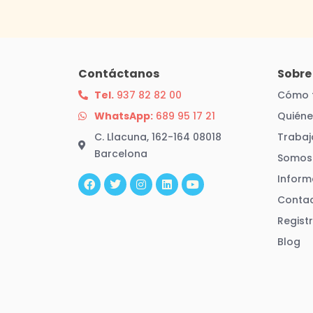
Contáctanos
Sobre
Tel.
937 82 82 00
Cómo 
WhatsApp:
689 95 17 21
Quién
C. Llacuna, 162-164 08018
Trabaj
Barcelona
Somos 
F
T
I
L
Y
a
w
n
i
o
Inform
c
i
s
n
u
e
t
t
k
t
Conta
b
t
a
e
u
Regist
o
e
g
d
b
o
r
r
i
e
Blog
k
a
n
m