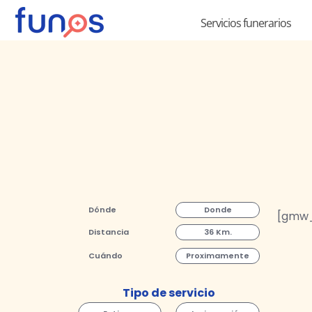
Ir
Servicios funerarios
al
contenido
Dónde
Donde
[gmw_
Distancia
36 Km.
Cuándo
Proximamente
Tipo de servicio