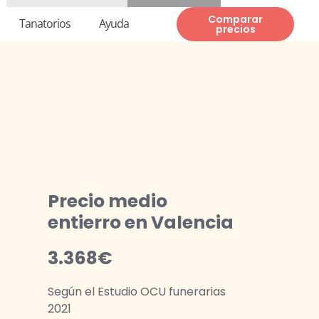
Te llamamos gratis
937 82 82 00
Comparar
Tanatorios
Ayuda
precios
Precio medio
entierro en Valencia
3.368€
Según el Estudio OCU funerarias
2021