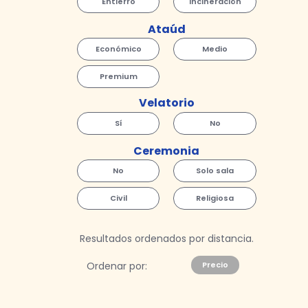
Entierro
Incineración
Ataúd
Económico
Medio
Premium
Velatorio
Sí
No
Ceremonia
No
Solo sala
Civil
Religiosa
Resultados ordenados por distancia.
Ordenar por:
Precio