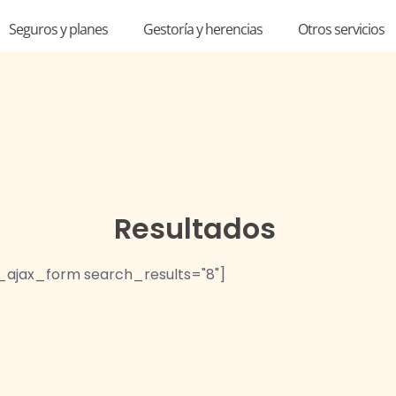
Seguros y planes
Gestoría y herencias
Otros servicios
Resultados
ajax_form search_results="8"]