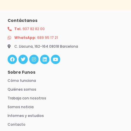
Contáctanos
Tel.
937 82 82 00
WhatsApp:
689 95 17 21
C. Llacuna, 162-164 08018 Barcelona
F
T
I
L
Y
a
w
n
i
o
c
i
s
n
u
e
t
t
k
t
b
t
a
e
u
Sobre Funos
o
e
g
d
b
o
r
r
i
e
Cómo funciona
k
a
n
m
Quiénes somos
Trabaja con nosotros
Somos noticia
Informes y estudios
Contacto