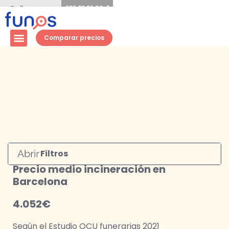
Ir
Te llamamos
937 82 82 00
gratis
al
contenido
Servicios funerarios
Seguros y planes
Gestoría y herencias
Otros servicios
Comparar precios
Filtros
Precio medio incineración en
Barcelona
4.052€
Según el Estudio OCU funerarias 2021