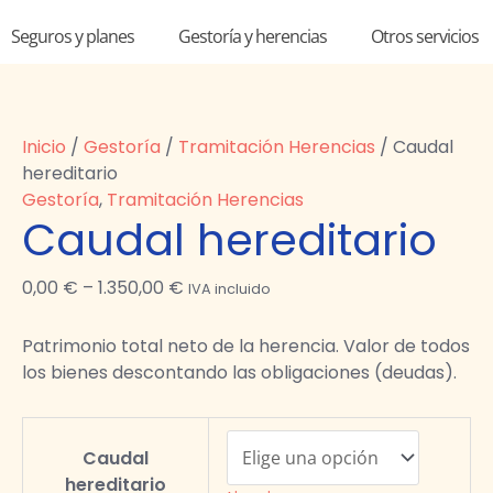
Seguros y planes
Gestoría y herencias
Otros servicios
Caudal
Inicio
/
Gestoría
/
Tramitación Herencias
/ Caudal
hereditario
hereditario
cantidad
Gestoría
,
Tramitación Herencias
Caudal hereditario
0,00
€
–
1.350,00
€
IVA incluido
Patrimonio total neto de la herencia. Valor de todos
los bienes descontando las obligaciones (deudas).
Caudal
hereditario