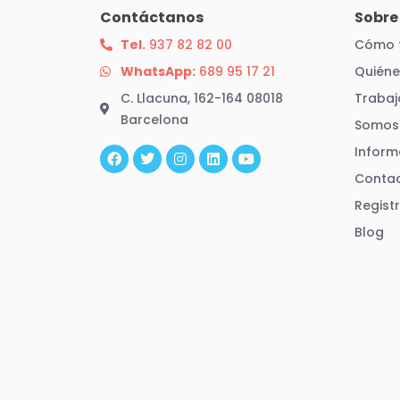
Contáctanos
Sobre
Tel.
937 82 82 00
Cómo 
WhatsApp:
689 95 17 21
Quién
C. Llacuna, 162-164 08018
Trabaj
Barcelona
Somos 
F
T
I
L
Y
a
w
n
i
o
Inform
c
i
s
n
u
e
t
t
k
t
Conta
b
t
a
e
u
Regist
o
e
g
d
b
o
r
r
i
e
Blog
k
a
n
m