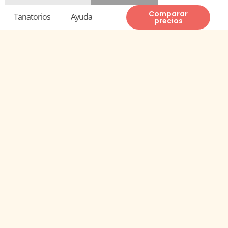
Te llamamos gratis
937 82 82 00
Comparar
Tanatorios
Ayuda
precios