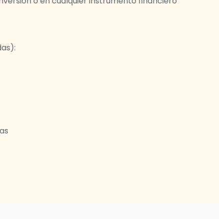
nversión o en cualquier instrumento financiero
as):
cas