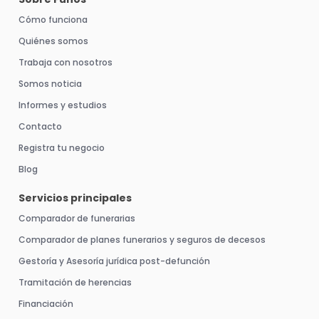
o
e
g
d
b
o
r
r
i
e
Cómo funciona
k
a
n
m
Quiénes somos
Trabaja con nosotros
Somos noticia
Informes y estudios
Contacto
Registra tu negocio
Blog
Servicios principales
Comparador de funerarias
Comparador de planes funerarios y seguros de decesos
Gestoría y Asesoría jurídica post-defunción
Tramitación de herencias
Financiación