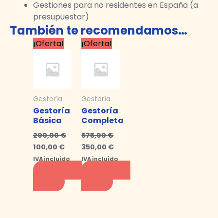
Gestiones para no residentes en España (a
presupuestar)
También te recomendamos…
El
El
El
El
¡Oferta!
¡Oferta!
precio
precio
precio
precio
original
actual
original
actual
era:
es:
era:
es:
200,00 €.
100,00 €.
575,00 €.
350,00 €.
Gestoría
Gestoría
Gestoría
Gestoría
Básica​
Completa
200,00
€
575,00
€
100,00
€
350,00
€
IVA incluido
IVA incluido
Contratar
Contratar
ahora
ahora