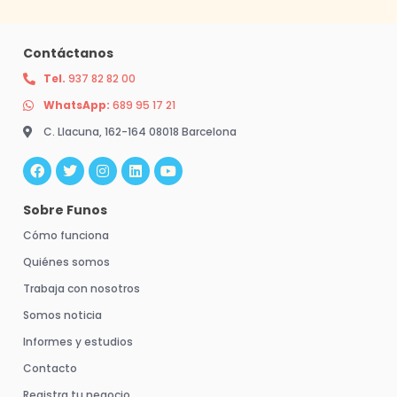
Contáctanos
Tel.
937 82 82 00
WhatsApp:
689 95 17 21
C. Llacuna, 162-164 08018 Barcelona
F
T
I
L
Y
a
w
n
i
o
c
i
s
n
u
e
t
t
k
t
b
t
a
e
u
Sobre Funos
o
e
g
d
b
o
r
r
i
e
Cómo funciona
k
a
n
m
Quiénes somos
Trabaja con nosotros
Somos noticia
Informes y estudios
Contacto
Registra tu negocio