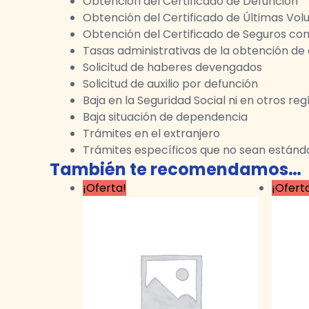
Obtención del Certificado de Defunción
Obtención del Certificado de Últimas Vol
Obtención del Certificado de Seguros co
Tasas administrativas de la obtención de 
Solicitud de haberes devengados
Solicitud de auxilio por defunción
Baja en la Seguridad Social ni en otros re
Baja situación de dependencia
Trámites en el extranjero
Trámites específicos que no sean estánd
También te recomendamos…
El
El
¡Oferta!
¡Ofert
precio
precio
original
actual
era:
es:
350,00 €.
200,00 €.