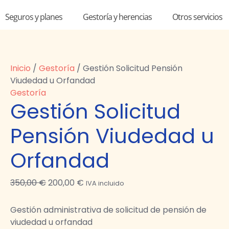
Seguros y planes
Gestoría y herencias
Otros servicios
Gestión
El
El
Inicio
/
Gestoría
/ Gestión Solicitud Pensión
Solicitud
precio
precio
Viudedad u Orfandad
Pensión
original
actual
Gestoría
Gestión Solicitud
Viudedad
era:
es:
u
350,00 €.
200,00 €.
Pensión Viudedad u
Orfandad
cantidad
Orfandad
350,00
€
200,00
€
IVA incluido
Gestión administrativa de solicitud de pensión de
viudedad u orfandad