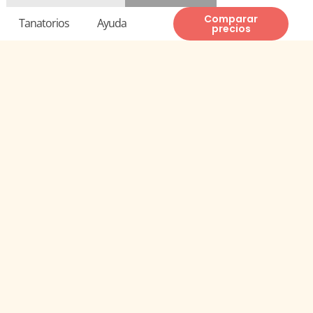
Te llamamos gratis
937 82 82 00
Comparar
Tanatorios
Ayuda
precios