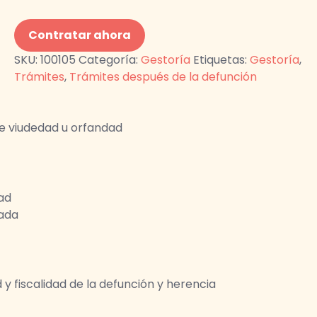
Contratar ahora
SKU:
100105
Categoría:
Gestoría
Etiquetas:
Gestoría
,
Trámites
,
Trámites después de la defunción
de viudedad u orfandad
ad
tada
 y fiscalidad de la defunción y herencia