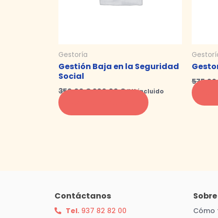
Gestoría
Gestorí
Gestión Baja en la Seguridad
Gesto
Social
575,0
350,00
€
200,00
€
Con
IVA incluido
Contratar ahora
Contáctanos
Sobre
Tel.
937 82 82 00
Cómo 