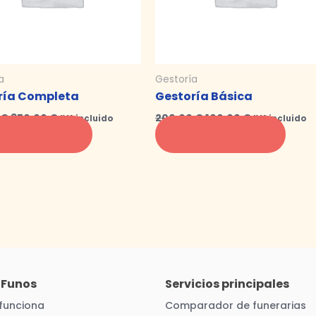
a
Gestoría
ría Completa
Gestoría Básica​
0
€
350,00
€
200,00
€
100,00
€
IVA incluido
IVA incluido
tratar ahora
Contratar ahora
 Funos
Servicios principales
funciona
Comparador de funerarias